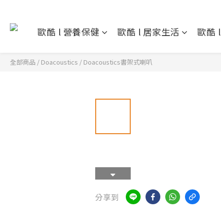
歐酷 l 營養保健
歐酷 l 居家生活
歐酷 
全部商品
/
Doacoustics
/
Doacoustics書架式喇叭
分享到