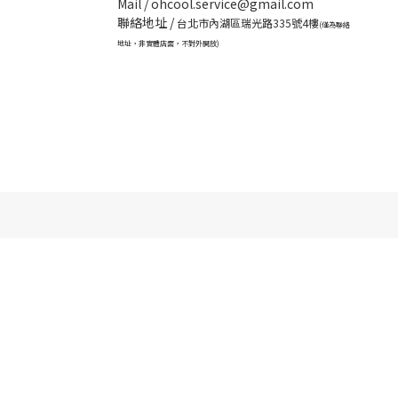
Mail / ohcool.service@gmail.com
聯絡地址 /
台北市內湖區瑞光路335號4樓
(僅為聯絡
地址，非實體店面，不對外開放)