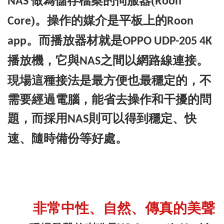
做為儲存檔案的伺服器(
NAS
Roon
)。操作的媒介是平板上的
Core
Roon
。而播放器材就是
app
OPPO UDP-205 4K
播放機，它與
之間以網路線連接。
NAS
現場這種接法是最方便也最穩定的，不
需要經過電腦，能省去操作和干擾的問
題，而採用
則可以得到穩定、快
NAS
速、隨時備份等好處。
非常中性、自然、傳真的美聲