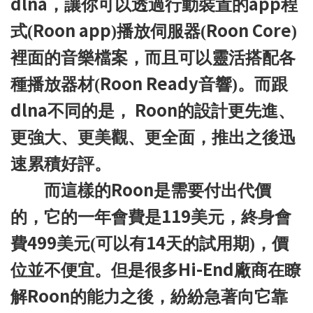
dlna
app
，讓你可以透過行動裝置的
程
Roon app
Roon Core
式(
)播放伺服器(
)
裡面的音樂檔案，而且可以靈活搭配各
Roon Ready
種播放器材(
音響)。而跟
dlna
Roon
不同的是，
的設計更先進、
更強大、更美觀、更全面，推出之後迅
速累積好評。
Roon
而這樣的
是需要付出代價
119
的，它的一年會費是
美元，終身會
499
14
費
美元
(
可以有
天的試用期
)
，價
Hi-End
位並不便宜。但是很多
廠商在瞭
Roon
解
的能力之後，紛紛急著向它靠