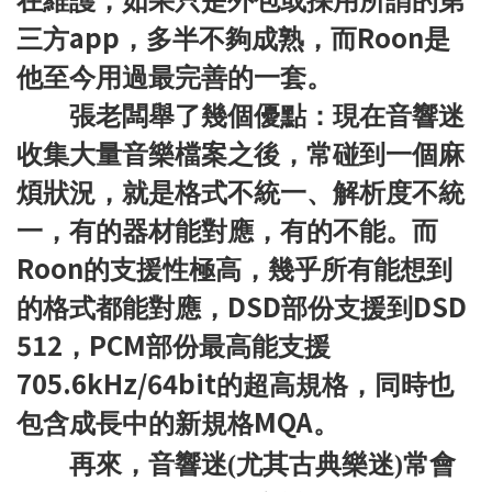
在維護，如果只是外包或採用所謂的第
app
Roon
三方
，多半不夠成熟，而
是
他至今用過最完善的一套。
張老闆舉了幾個優點：現在音響迷
收集大量音樂檔案之後，常碰到一個麻
煩狀況，就是格式不統一、解析度不統
一，有的器材能對應，有的不能。而
Roon
的支援性極高，幾乎所有能想到
DSD
DSD
的格式都能對應，
部份支援到
512
PCM
，
部份最高能支援
705.6kHz/64bit
的超高規格，同時也
MQA
包含成長中的新規格
。
再來，音響迷(尤其古典樂迷)常會