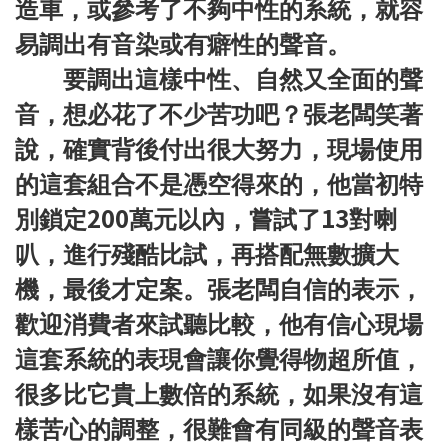
造車，或參考了不夠中性的系統，就容
易調出有音染或有癖性的聲音。
要調出這樣中性、自然又全面的聲
音，想必花了不少苦功吧？張老闆笑著
說，確實背後付出很大努力，現場使用
的這套組合不是憑空得來的，他當初特
200
13
別鎖定
萬元以內，嘗試了
對喇
叭，進行殘酷比試，再搭配無數擴大
機，最後才定案。張老闆自信的表示，
歡迎消費者來試聽比較，他有信心現場
這套系統的表現會讓你覺得物超所值，
很多比它貴上數倍的系統，如果沒有這
樣苦心的調整，很難會有同級的聲音表