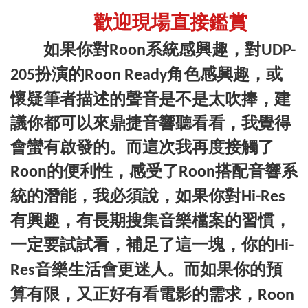
歡迎現場直接鑑賞
如果你對
系統感興趣，對
Roon
UDP-
扮演的
角色感興趣，或
205
Roon Ready
懷疑筆者描述的聲音是不是太吹捧，建
議你都可以來鼎捷音響聽看看，我覺得
會蠻有啟發的。而這次我再度接觸了
的便利性，感受了
搭配音響系
Roon
Roon
統的潛能，我必須說，如果你對
Hi-Res
有興趣，有長期搜集音樂檔案的習慣，
一定要試試看，補足了這一塊，你的
Hi-
音樂生活會更迷人。而如果你的預
Res
算有限，又正好有看電影的需求，
Roon