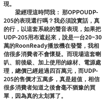
現。
OPPOUDP-
梁經理這時問我：
那
205
的表現還行嗎？我必須說實話，真
的行，以這套系統的聲音表現，如果把
UDP-205
20~30
用布遮起來，說是一台
RoonReady
萬的
播放機在發聲，我相
信很多消費者不會懷疑。而現場這套喇
叭、前後級、加上使用的線材、電源處
UDP-
理，總價已經超過四百萬元，而
205
的售價才五萬多，真是超值，相信
很多消費者知道之後會
毫不猶豫的買
單，因為真的太划算了。