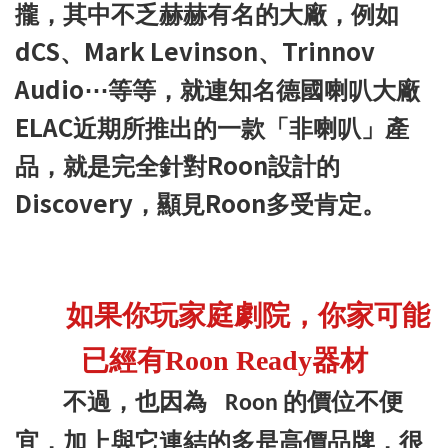
攏，其中不乏赫赫有名的大廠，例如
dCS
Mark
Levinson
Trinnov
、
、
Audio
⋯
等等，就連知名德國喇叭大廠
ELAC
近期所推出的一款「非喇叭」產
Roon
品，就是完全針對
設計的
Discovery
Roon
，顯見
多受肯定。
如果你玩家庭劇院，你家可能
已經有
Roon Ready
器材
不過，
也因為
的價位不便
Roon
宜，加上與它連結的多是高價品牌，很