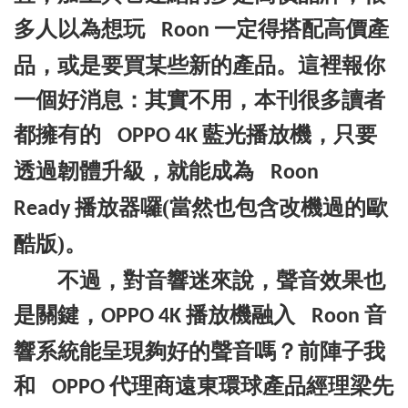
多人以為想玩
一定得搭配高價產
Roon
品，或是要買某些新的產品。這裡報你
一個好消息：其實不用，本刊很多讀者
都擁有的
藍光播放機，只要
OPPO 4K
透過韌體升級，就能成為
Roon
播放器囉
(
當然也包含改機過的歐
Ready
酷版
)
。
不過，對音響迷來說，聲音效果也
是關鍵，
播放機融入
音
OPPO 4K
Roon
響系統能呈現夠好的聲音嗎？前陣子我
和
代理商遠東環球產品經理梁先
OPPO