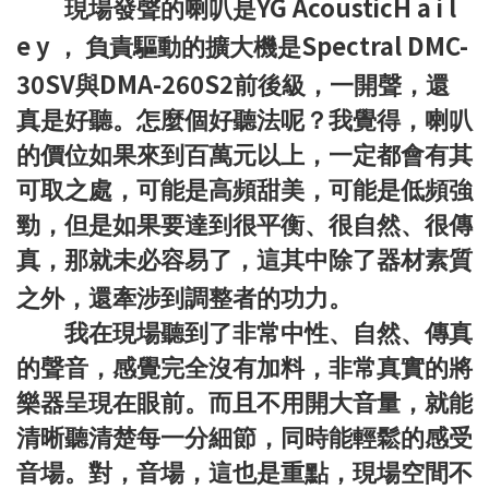
YG AcousticH a i l
現場發聲的喇叭是
e y
Spectral DMC-
，
負責驅動的擴大機是
30SV
DMA-260S2
與
前後級，一開聲，還
真是好聽。怎麼個好聽法呢？我覺得，喇叭
的價位如果來到百萬元以上，一定都會有其
可取之處，可能是高頻甜美，可能是低頻強
勁，但是如果要達到很平衡、很自然、很傳
真，那就未必容易了，這其中除了器材素質
之外，還牽涉到調整者的功力。
我在現場聽到了非常中性、自然、傳真
的聲音，感覺完全沒有加料，非常真實的將
樂器呈現在眼前。而且不用開大音量，就能
清晰聽清楚每一分細節，同時能輕鬆的感受
音場。對，音場，這也是重點，現場空間不