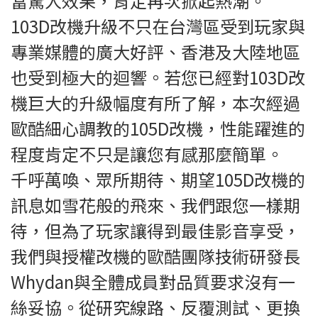
當驚人效果，肯定再次掀起熱潮。
103D改機升級不只在台灣區受到玩家與
專業媒體的廣大好評、香港及大陸地區
也受到極大的迴響。若您已經對103D改
機巨大的升級幅度有所了解，本次經過
歐酷細心調教的105D改機，性能躍進的
程度肯定不只是讓您有感那麼簡單。
千呼萬喚、眾所期待、期望105D改機的
訊息如雪花般的飛來、我們跟您一樣期
待，但為了玩家讓得到最佳影音享受，
我們與授權改機的歐酷團隊技術研發長
Whydan與全體成員對品質要求沒有一
絲妥協。從研究線路、反覆測試、更換