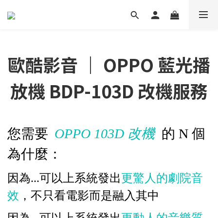
歐酷影音 ｜ OPPO 藍光播
放機 BDP-103D 改機服務
您需要
OPPO 103D
改
機
的
N
個
為什麼
：
因為
...
可以上系統發
出
更
驚人
的劇
院
音
效
，不
只
看電影而是融入其中