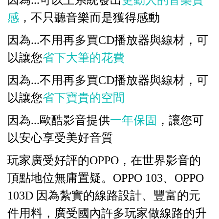
因為
...
可以上系統發
出
更動
人
的音樂質
感
，不
只
聽音樂而是
獲
得感動
因為
...
不用再
多
買
CD
播放器與
線
材，可
以讓您
省下大筆的花費
因為
...
不用再
多
買
CD
播放器與
線
材，可
以讓您
省下寶貴的
空
間
因為
...
歐酷影音提供
一年保
固
，讓您可
以安心享受美好音質
玩家廣受好評的
OPPO
，在世界影音的
頂點地位無庸置疑。
OPPO 103
、
OPPO
103D
因為紮實的
線
路設計、豐富的元
件用料，廣受
國
內許
多
玩家做
線
路的升