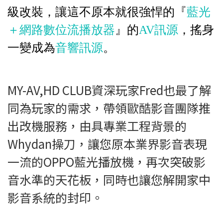
級改
裝，讓這不原本就很強悍的『
藍光
＋網
路數位流播放器
』
的
AV
訊源
，搖身
一
變
成為
音響訊源
。
MY-AV,HD CLUB資深玩家Fred也最了解
同為玩家的需求，帶領歐酷影音團隊推
出改機服務，由具專業工程背景的
Whydan操刀，讓您原本業界影音表現
一流的OPPO藍光播放機，再次突破影
音水準的天花板，同時也讓您解開家中
影音系統的封印。