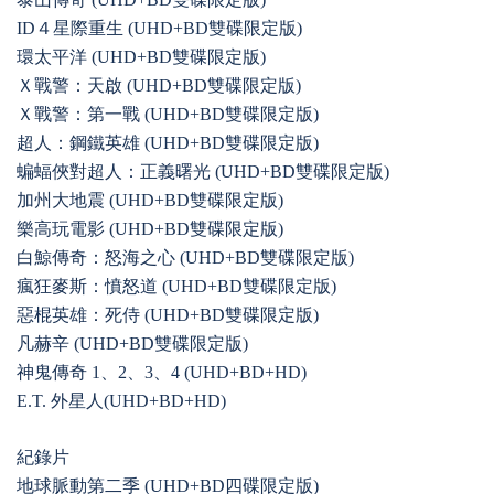
ID４星際重生 (UHD+BD雙碟限定版)
環太平洋 (UHD+BD雙碟限定版)
Ｘ戰警：天啟 (UHD+BD雙碟限定版)
Ｘ戰警：第一戰 (UHD+BD雙碟限定版)
超人：鋼鐵英雄 (UHD+BD雙碟限定版)
蝙蝠俠對超人：正義曙光 (UHD+BD雙碟限定版)
加州大地震 (UHD+BD雙碟限定版)
樂高玩電影 (UHD+BD雙碟限定版)
白鯨傳奇：怒海之心 (UHD+BD雙碟限定版)
瘋狂麥斯：憤怒道 (UHD+BD雙碟限定版)
惡棍英雄：死侍 (UHD+BD雙碟限定版)
凡赫辛
(UHD+BD雙碟限定版)
神鬼傳奇 1、2
、
3
、
4
(UHD+BD+HD)
E.T. 外星人
(UHD+BD+HD)
紀錄片
地球脈動第二季
(UHD+BD四碟限定版)