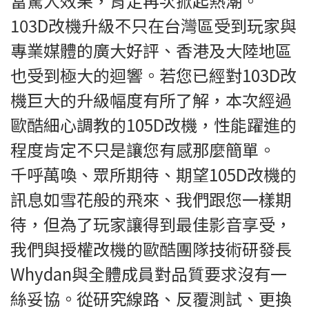
當驚人效果，肯定再次掀起熱潮。
103D改機升級不只在台灣區受到玩家與
專業媒體的廣大好評、香港及大陸地區
也受到極大的迴響。若您已經對103D改
機巨大的升級幅度有所了解，本次經過
歐酷細心調教的105D改機，性能躍進的
程度肯定不只是讓您有感那麼簡單。
千呼萬喚、眾所期待、期望105D改機的
訊息如雪花般的飛來、我們跟您一樣期
待，但為了玩家讓得到最佳影音享受，
我們與授權改機的歐酷團隊技術研發長
Whydan與全體成員對品質要求沒有一
絲妥協。從研究線路、反覆測試、更換