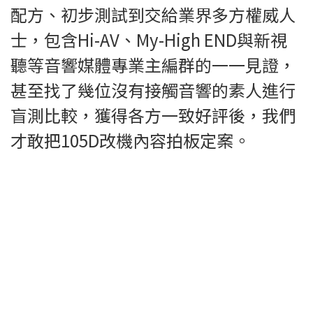
配方、初步測試到交給業界多方權威人
士，包含Hi-AV、My-High END與新視
聽等音響媒體專業主編群的一一見證，
甚至找了幾位沒有接觸音響的素人進行
盲測比較，獲得各方一致好評後，我們
才敢把105D改機內容拍板定案。