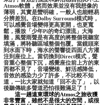
Atmos
軟體，然而效果並沒有我想像的
薄弱，其實是蠻明確，一般人也能輕易
分辨差別。在
Dolby Surround
模式時，
可以感覺音場變得更高更開，也更寬
鬆，播放「少年
Pi
的奇幻漂流」大海
難，風聲雨聲是有高度的將整個視聽室
填滿，將聆聽區域整個包覆。當鏡頭來
到水面下時，海水的聲響從四面八方灌
注到座位上。當切換到
Direct
模式，聲
音重心整個下沉，感覺座位前上方的東
西都不見了，音場變矮、鮮活感降低，
音效的感染力少了許多，不比較不知
道，一比大家就知道「回不去了」，以
後聽傳統多聲道恐怕很難滿足了！
這一趟遠東環球的
Atmos之旅收獲
非常豐富，雖然不是很大的空間，或很