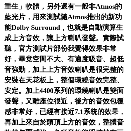
重生」軟體，另外還有一般非
Atmos
的
藍光片，用來測試隨
Atmos
推出的新功
能
Dolby Surround
，也就是自動演算生
成上方音效，讓上方喇叭發聲。實際試
聽，官方測試片部份我覺得效果非常
好，畢竟空間不大、有適度吸音、超低
音強勁，加上上方音效喇叭是很完整的
安裝在天花板上，整個環繞音效完整、
安定。加上
4400
系列的環繞喇叭是雙面
發聲，又離座位很近，後方的音效包覆
感非常好，已經有接近
7.1
系統的效果，
再加上來自於頭頂上方的音效，整體音