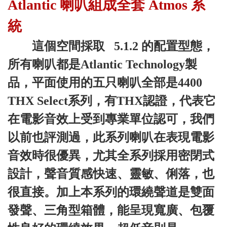
Atlantic 喇叭組成全套 Atmos 系
統
這個空間採取
5.1.2 的
配置型態，
所有喇叭都是
Atlantic Technology
製
品，平面使用的五只喇叭全部是
4400
THX Select
系列，有
THX
認證，代表它
在電影音效上受到專業單位認可，我們
以前也評測過，此系列喇叭在表現電影
音效時很優異，尤其全系列採用密閉式
設計，聲音質感快速、靈敏、俐落，也
很直接。加上本系列的環繞聲道是雙面
發聲、三角型箱體，能呈現寬廣、包覆