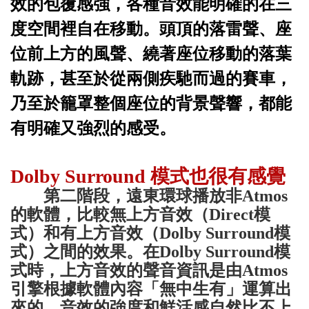
效的包覆感強，各種音效能明確的在三
度空間裡自在移動。頭頂的落雷聲、座
位前上方的風聲、繞著座位移動的落葉
軌跡，甚至於從兩側疾馳而過的賽車，
乃至於籠罩整個座位的背景聲響，都能
有明確又強烈的感受。
Dolby Surround 模式也很有感覺
第二階段，遠東環球播放非
Atmos
的軟體，比較無上方音效（
Direct
模
式）和有上方音效（
Dolby Surround
模
式）之間的效果。在
Dolby Surround
模
式時，上方音效的聲音資訊是由
Atmos
引擎根據軟體內容「無中生有」運算出
來的，音效的強度和鮮活感自然比不上