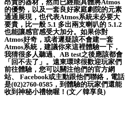
昂貴的器材，然而已經能具體將Atmos
的優勢，以及一套良好家庭劇院的元素
通通展現，也代表Atmos系統未必要大
要貴，比一般 5.1 多出兩支喇叭的 5.1.2
也能讓感官感受大加分。如果你對
Atmos好奇，或者遲疑該不會建一套
Atmos系統，建議你來這裡體驗一下，
我猜很多人聽過、
AB test之後應該都會
「回不去了」。遠東環球很歡迎玩家們
前往體驗，您可以關注他們的官方網
站、 Facebook或主動跟他們聯絡，電話
是(02)2760-0585，到體驗的玩家們還能
收到神秘小禮物喔！(文／韓享良)