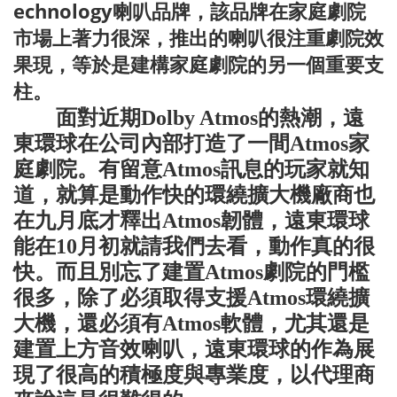
echnology喇叭品牌，該品牌在家庭劇院
市場上著力很深，推出的喇叭很注重劇院效
果現，等於是建構家庭劇院的另一個重要支
柱。
面對近期
Dolby Atmos
的熱潮，遠
東環球在公司內部打造了一間
Atmos
家
庭劇院。有留意
Atmos
訊息的玩家就知
道，就算是動作快的環繞擴大機廠商也
在九月底才釋出
Atmos
韌體，遠東環球
能在
10
月初就請我們去看，動作真的很
快。而且別忘了建置
Atmos
劇院的門檻
很多，除了必須取得支援
Atmos
環繞擴
大機，還必須有
Atmos
軟體，尤其還是
建置上方音效喇叭，遠東環球的作為展
現了很高的積極度與專業度，以代理商