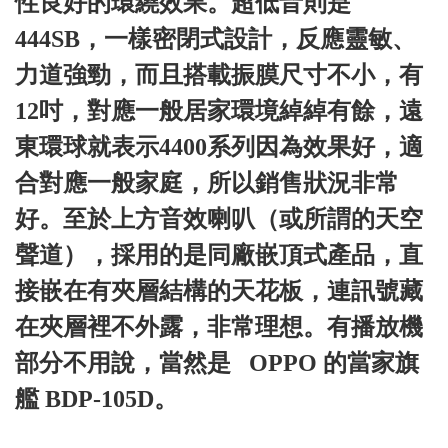
性良好的環繞效果。超低音則是
444SB
，一樣密閉式設計，反應靈敏、
力道強勁，而且搭載振膜尺寸不小，有
12
吋，對應一般居家環境綽綽有餘，遠
東環球就表示
4400
系列因為效果好，適
合對應一般家庭，所以銷售狀況非常
好。至於上方音效喇叭（或所謂的天空
聲道），採用的是同廠嵌頂式產品，直
接嵌在有夾層結構的天花板，連訊號藏
在夾層裡不外露，非常理想。
有播放機
部分不用說，當然是
OPPO 的當家旗
艦 BDP-105D
。