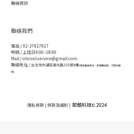
聯絡資訊
聯絡我們
電話 / 02-27617617
時間 / 上班日9:00~18:00
Mail / ohcool.service@gmail.com
聯絡地址 /
台北市內湖區瑞光路335號4樓
(僅為聯絡地址，非實體店面，不對外開
放)
歐酷科技
2024
隱私條款 | 條款及細則 |
©