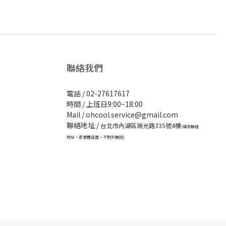
聯絡我們
電話 / 02-27617617
時間 / 上班日9:00~18:00
Mail / ohcool.service@gmail.com
聯絡地址 /
台北市內湖區瑞光路335號4樓
(僅為聯絡
地址，非實體店面，不對外開放)