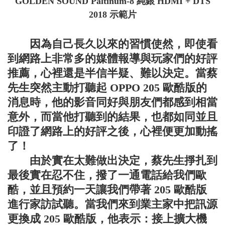
GOLDEN SOUND Paltinum-8 純銀 HDMI + DTS
2018 示範片
因為自己長久以來的習慣使然，即使看
到網路上非常多的媒體報導與玩家們的好評
推薦，心裡還是半信半疑、難以決定。當蔡
先生突然主動打聽起 OPPO 205 歐酷版的
消息時，他的影音同好與朋友們都感到相當
意外，而當他打聽到的結果，也都如同並且
印證了網路上的好評之後，心裡便更加動搖
了！
由於實在太難做出決定，蔡先生掙扎到
最後實在忍不住，撥了一通電話給我們歐
酷，並且預約一天讓我們帶著 205 歐酷版
進行家訪試聽。當我們來到業主家中把訊源
更換成 205 歐酷版，他表示：接上擴大機