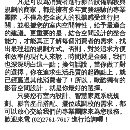
凡是可以為消費者進行影音設備調校與
規劃的商家，都是擁有多年實務經驗的專業
團隊，不僅為您全家人的視聽感受進行把
關，並根據您的室內空間特性，給予最適合
的建議。更重要的是，結合空間設計的整合
能力，才能真正了解每個消費者的需求，找
出最理想的規劃方式。否則，對於追求方便
和效率的現代人來說，時間就是金錢，我們
也深深明白這一點；換句話說，當你做了對
的選擇，你在追求生活品質的起跑點上，就
已經贏過其他消費者了！所以，歐酷獨有的
影音空間設計，就是你最好的選擇。
只要您有室內設計、智慧家庭系統規
劃、影音產品搭配、擺位或調校的需求，都
可以放心交給我們的專業團隊來為您服務。
歡迎來電 (02)2761-7617 進行洽詢喔！