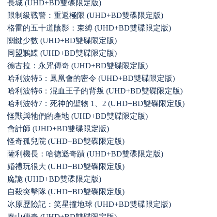
長城 (UHD+BD雙碟限定版)
限制級戰警：重返極限 (UHD+BD雙碟限定版)
格雷的五十道陰影：束縛 (UHD+BD雙碟限定版)
關鍵少數 (UHD+BD雙碟限定版)
同盟鶼鰈 (UHD+BD雙碟限定版)
德古拉：永咒傳奇
(UHD+BD雙碟限定版)
哈利波特5：鳳凰會的密令 (UHD+BD雙碟限定版)
哈利波特6：混血王子的背叛 (UHD+BD雙碟限定版)
哈利波特7：死神的聖物 1、2 (UHD+BD雙碟限定版)
怪獸與牠們的產地 (UHD+BD雙碟限定版)
會計師 (UHD+BD雙碟限定版)
怪奇孤兒院 (UHD+BD雙碟限定版)
薩利機長：哈德遜奇蹟 (UHD+BD雙碟限定版)
婚禮玩很大 (UHD+BD雙碟限定版)
魔詭 (UHD+BD雙碟限定版)
自殺突擊隊 (UHD+BD雙碟限定版)
冰原歷險記：笑星撞地球 (UHD+BD雙碟限定版)
泰山傳奇 (UHD+BD雙碟限定版)