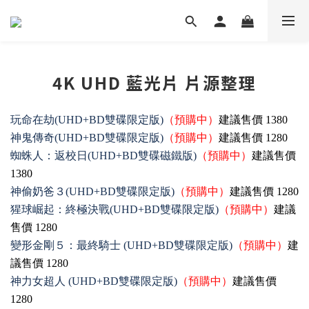
4K UHD 藍光片 片源整理
玩命在劫
(UHD+BD雙碟限定版)
（預購中）
建議售價 1380
神鬼傳奇(UHD+BD雙碟限定版)
（預購中）
建議售價 1280
蜘蛛人：返校日(UHD+BD雙碟磁鐵版)
（預購中）
建議售價
1380
神偷奶爸３(UHD+BD雙碟限定版)
（預購中）
建議售價 1280
猩球崛起：終極決戰(UHD+BD雙碟限定版)
（預購中）
建議
售價 1280
變形金剛５：最終騎士
(UHD+BD雙碟限定版)
（預購中）
建
議售價 1280
神力女超人
(UHD+BD雙碟限定版)
（預購中）
建議售價
1280