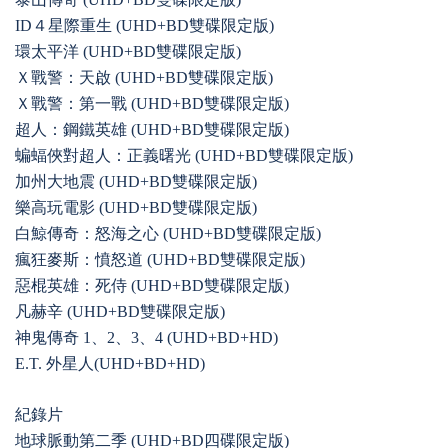
ID４星際重生 (UHD+BD雙碟限定版)
環太平洋 (UHD+BD雙碟限定版)
Ｘ戰警：天啟 (UHD+BD雙碟限定版)
Ｘ戰警：第一戰 (UHD+BD雙碟限定版)
超人：鋼鐵英雄 (UHD+BD雙碟限定版)
蝙蝠俠對超人：正義曙光 (UHD+BD雙碟限定版)
加州大地震 (UHD+BD雙碟限定版)
樂高玩電影 (UHD+BD雙碟限定版)
白鯨傳奇：怒海之心 (UHD+BD雙碟限定版)
瘋狂麥斯：憤怒道 (UHD+BD雙碟限定版)
惡棍英雄：死侍 (UHD+BD雙碟限定版)
凡赫辛
(UHD+BD雙碟限定版)
神鬼傳奇 1、2
、
3
、
4
(UHD+BD+HD)
E.T. 外星人
(UHD+BD+HD)
紀錄片
地球脈動第二季
(UHD+BD四碟限定版)