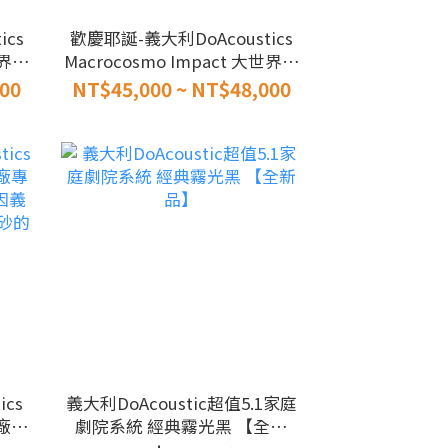
cs
歡慶耶誕-義大利DoAcoustics
世界。
Macrocosmo Impact 大世界。
 不
衝擊 主聲道喇叭 一對
00
NT$45,000 ~ NT$48,000
cs
義大利DoAcoustic超值5.1家庭
原廠專
劇院系統 經典霧光黑 【全新