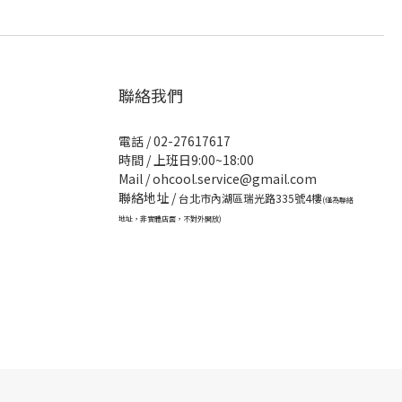
聯絡我們
電話 / 02-27617617
時間 / 上班日9:00~18:00
Mail / ohcool.service@gmail.com
聯絡地址 /
台北市內湖區瑞光路335號4樓
(僅為聯絡
地址，非實體店面，不對外開放)