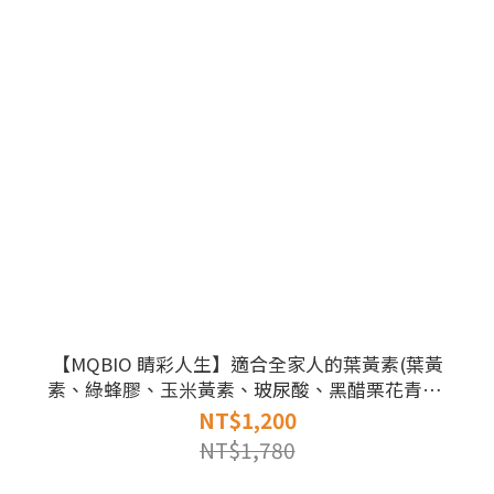
【MQBIO 睛彩人生】適合全家人的葉黃素(葉黃
素、綠蜂膠、玉米黃素、玻尿酸、黑醋栗花青素)
『60粒1月量』
NT$1,200
NT$1,780