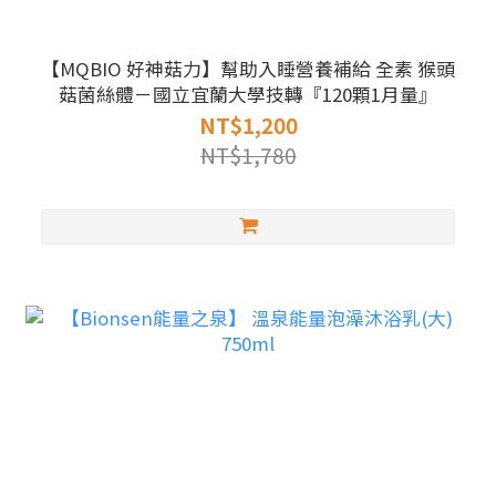
【MQBIO 好神菇力】幫助入睡營養補給 全素 猴頭
菇菌絲體－國立宜蘭大學技轉『120顆1月量』
NT$1,200
NT$1,780