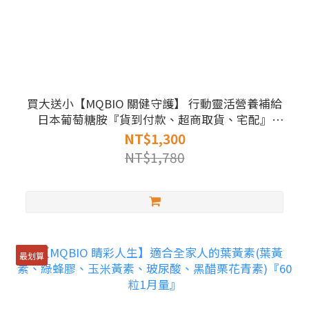
買大送小【MQBIO 關健守護】 行動靈活營養補給
日本葡萄糖胺『貨到付款、超商取貨、宅配』
『180錠1月量』
NT$1,300
NT$1,780
最划算