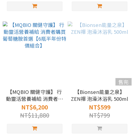
售完
【MQBIO 關健守護】 行
【Bionsen能量之泉】
動靈活營養補給 消費者購
ZEN禪 泡澡沐浴乳 500ml
買葡萄糖胺首選【6瓶半
NT$6,200
NT$599
年份特價組合】
NT$11,880
NT$799