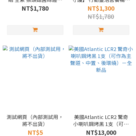
國立宜蘭大學技轉 『120
日本葡萄糖胺『貨到付
NT$1,780
NT$1,300
顆1月量』
款、超商取貨、宅配』
NT$1,780
『180錠1月量』
測試網頁（內部測試用，
美國Atlantic LCR2 驚奇
將不出貨）
小喇叭鋼烤黑 1支（可作
為主聲道、中置、後環
NT$5
NT$13,000