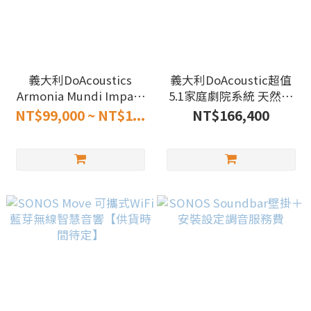
義大利DoAcoustics
義大利DoAcoustic超值
Armonia Mundi Impact
5.1家庭劇院系統 天然竹
和諧。衝擊 黑色 1對落地
子色 【全新品】
NT$99,000 ~ NT$1...
NT$166,400
主聲道【全新品】