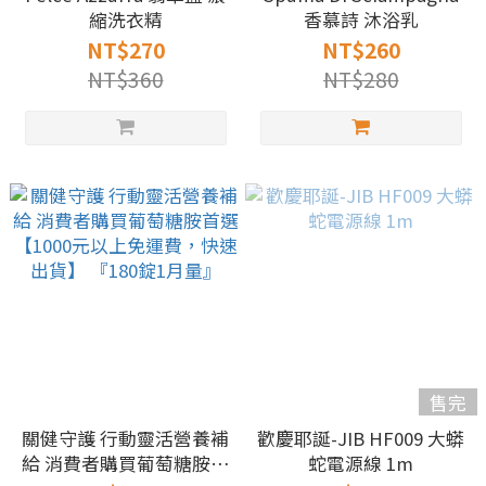
縮洗衣精
香慕詩 沐浴乳
NT$270
NT$260
NT$360
NT$280
售完
關健守護 行動靈活營養補
歡慶耶誕-JIB HF009 大蟒
給 消費者購買葡萄糖胺首
蛇電源線 1m