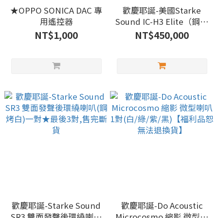
★OPPO SONICA DAC 專
歡慶耶誕-美國Starke
用遙控器
Sound IC-H3 Elite（鋼烤
紅）一對立體聲不含腳架
NT$1,000
NT$450,000
＋IC-H3C Elite中置（鋼
烤白）】 ★最後1組,售完
斷貨【福利品恕無法退換
貨】
歡慶耶誕-Starke Sound
歡慶耶誕-Do Acoustic
SR3 雙面發聲後環繞喇叭
Microcosmo 縮影 微型喇