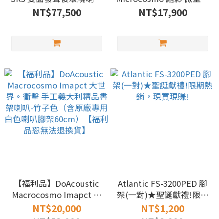
(鋼烤白)一對★最後3對,
叭1對(白/綠/紫/黑)【福
NT$77,500
NT$17,900
售完斷貨
利品恕無法退換貨】
【福利品】DoAcoustic
Atlantic FS-3200PED 腳
Macrocosmo Imapct 大
架(一對)★聖誕獻禮!限期
世界。衝擊 手工義大利精
熱銷，現買現賺!
NT$20,000
NT$1,200
品書架喇叭-竹子色（含原