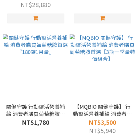
繞）－全新品
NT$28,880
關健守護 行動靈活營養補
【MQBIO 關健守護】 行
給 消費者購買葡萄糖胺首
動靈活營養補給 消費者購
選 『180錠1月量』
買葡萄糖胺首選【3瓶一
NT$1,780
NT$3,500
季量特價組合】
NT$5,940