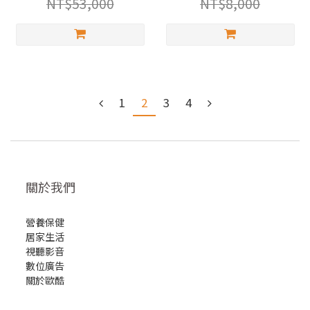
NT$53,000
NT$8,000
廠專用白色喇叭腳架
60cm）【福利品恕無法
退換貨】
1
2
3
4
關於我們
營養保健
居家生活
視聽影音
數位廣告
關於歐酷