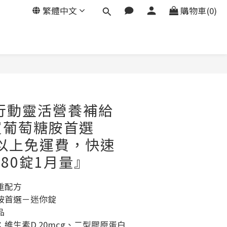
繁體中文
購物車(0)
立即購買
行動靈活營養補給
買葡萄糖胺首選
元以上免運費，快速
180錠1月量』
重配方
胺首選－迷你錠
品
維生素D 20mcg、二型膠原蛋白 