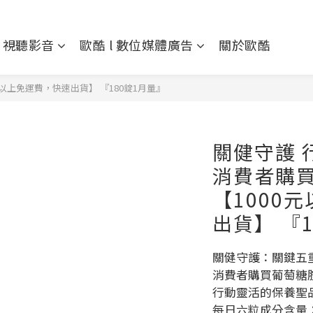
l 視聽影音
歐酷 l 數位媒體廣告
關於歐酷
以上免運費，快速出貨】 『180錠1月量』
關健守護 
消費者購
【1000
出貨】 『
關健守護：關鍵五
消費者購買葡萄糖
行動靈活的保養聖
每日六粒成分含量：