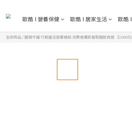
歐酷 l 營養保健
歐酷 l 居家生活
歐酷 
全部商品
/
關健守護 行動靈活營養補給 消費者購買葡萄糖胺首選 【1000元